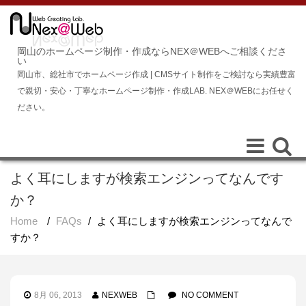
岡山のホームページ制作・作成ならNEX＠WEBへご相談くださ
い
岡山市、総社市でホームページ作成 | CMSサイト制作をご検討なら実績豊富
で親切・安心・丁寧なホームページ制作・作成LAB. NEX＠WEBにお任せく
ださい。
Toggle
Toggle
navigation
navigat
よく耳にしますが検索エンジンってなんです
か？
Home
/
FAQs
/
よく耳にしますが検索エンジンってなんで
すか？
8月 06, 2013
NEXWEB
NO COMMENT